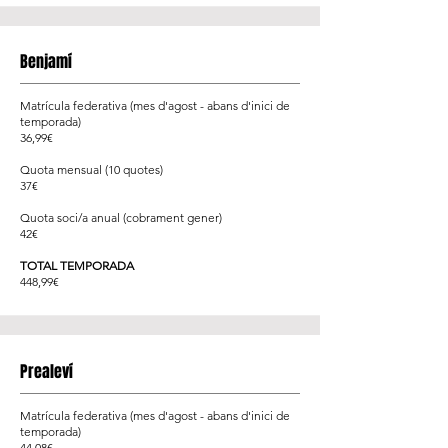
Benjamí
Matrícula federativa (mes d'agost - abans d'inici de
temporada)
36,99€
Quota mensual (10 quotes)
37€
Quota soci/a anual (cobrament gener)
42€
TOTAL TEMPORADA
448,99€
Prealeví
Matrícula federativa (mes d'agost - abans d'inici de
temporada)
44,08€