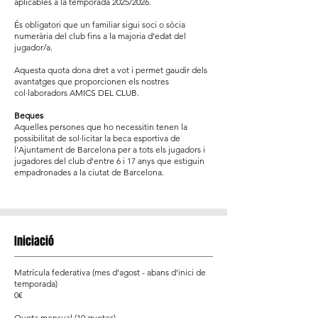
aplicables a la temporada 2025/2026.
És obligatori que un familiar sigui soci o sòcia
numerària del club fins a la majoria d’edat del
jugador/a.
Aquesta quota dona dret a vot i permet gaudir dels
avantatges que proporcionen els nostres
col·laboradors AMICS DEL CLUB.
Beques
Aquelles persones que ho necessitin tenen la
possibilitat de sol·licitar la beca esportiva de
l'Ajuntament de Barcelona per a tots els jugadors i
jugadores del club d'entre 6 i 17 anys que estiguin
empadronades a la ciutat de Barcelona.
Iniciació
Matrícula federativa (mes d'agost - abans d'inici de
temporada)
0€
Quota mensual (10 quotes)