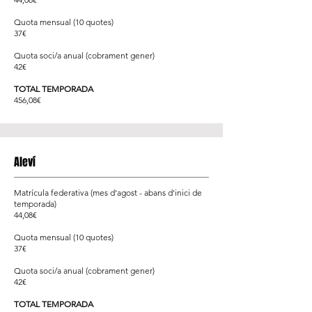
Quota mensual (10 quotes)
37€
Quota soci/a anual (cobrament gener)
42€
TOTAL TEMPORADA
456,08€
Aleví
Matrícula federativa (mes d'agost - abans d'inici de
temporada)
44,08€
Quota mensual (10 quotes)
37€
Quota soci/a anual (cobrament gener)
42€
TOTAL TEMPORADA