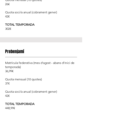
26€
Quota soci/a anual (cobrament gener)
42€
TOTAL TEMPORADA
302€
Prebenjamí
Matrícula federativa (mes d'agost - abans d'inici de
temporada)
36,99€
Quota mensual (10 quotes)
37€
Quota soci/a anual (cobrament gener)
42€
TOTAL TEMPORADA
448,99€