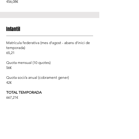
456,08€
Infantil
Matrícula federativa (mes d'agost - abans d'inici de
temporada)
65,21
Quota mensual (10 quotes)
56€
Quota soci/a anual (cobrament gener)
42€
TOTAL TEMPORADA
667,21€
Cadet
Matrícula federativa (mes d'agost - abans d'inici de