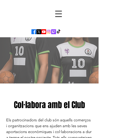
Col·labora amb el Club
Els patrocinadors del club són aquells comerços
i organitzacions que ens ajuden amb les seves
aportacions econòmiques i col·laboracions a dur
a terme el nostre projecte. Tots ells comparteixen