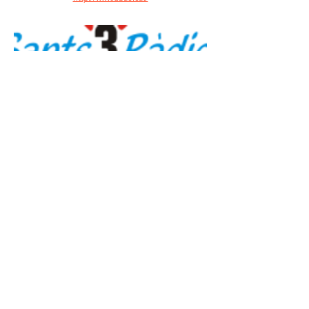
Sants 3 Ràdio
Pàgina web oficial
http://www.districteesportiu.cat/