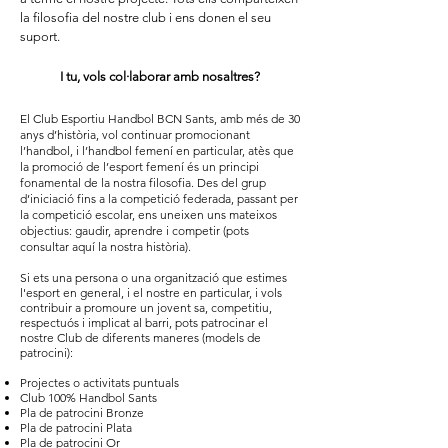
la filosofia del nostre club i ens donen el seu
suport.
I tu, vols col·laborar amb nosaltres?
El Club Esportiu Handbol BCN Sants, amb més de 30
anys d’història, vol continuar promocionant
l’handbol, i l’handbol femení en particular, atès que
la promoció de l’esport femení és un principi
fonamental de la nostra filosofia. Des del grup
d’iniciació fins a la competició federada, passant per
la competició escolar, ens uneixen uns mateixos
objectius: gaudir, aprendre i competir (pots
consultar aquí la nostra història).
Si ets una persona o una organització que estimes
l'esport en general, i el nostre en particular, i vols
contribuir a promoure un jovent sa, competitiu,
respectuós i implicat al barri, pots patrocinar el
nostre Club de diferents maneres (models de
patrocini):
Projectes o activitats puntuals
Club 100% Handbol Sants
Pla de patrocini Bronze
Pla de patrocini Plata
Pla de patrocini Or