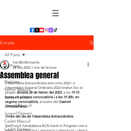
Entrada
All Posts
handbolbcnsants
All Posts
28 feb 2023
1 min de lectura
Assemblea general
Cròniques
Notícies
L’Assemblea Extraordinària eleccions 2022 i a 
l’Assemblea General Ordinària 2022 tindran lloc el 
Sènior Masculí
proper
 dimarts 28 de febrer del 2023
, a les 
19.15 
Sènior Femení
hores en primera convocatòria i a les 19.30h, en 
segona convocatòria
, al teatre del 
Casinet 
Juvenil Masculí
d'Hostafrancs
.
Juvenil Femení
Ordre del dia de l’Assemblea Extraordinària:
Cadet Masculí
Ratificació Candidatura BCN Sants in Progress com a 
Cadet Femení
nova Junta Directiva i aprovació composició i càrrecs