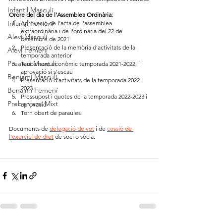
Infantil Masculí
Ordre del dia de l’Assemblea Ordinària: 
Infantil Femení
Aprovació de l’acta de l’assemblea 
extraordinària i de l'ordinària del 22 de 
Aleví Masculí
desembre de 2021
Presentació de la memòria d’activitats de la 
Aleví Femení
temporada anterior
Prealeví Masculí
Tancament econòmic temporada 2021-2022, i 
aprovació si s’escau
Benjamí Masculí
Presentació d’activitats de la temporada 2022-
2023
Benajmí Femení
Pressupost i quotes de la temporada 2022-2023 i 
Prebenjamí Mixt
aprovació  
Torn obert de paraules
Documents de 
delegació de vot
 i de 
cessió de 
l’exercici de dret
 de soci o sòcia. 