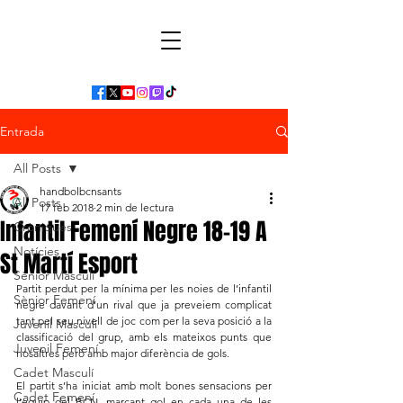
Entrada
All Posts
handbolbcnsants
All Posts
17 feb 2018
2 min de lectura
Infantil Femení Negre 18-19 A
Cròniques
Notícies
St Martí Esport
Sènior Masculí
Partit perdut per la mínima per les noies de l’infantil 
Sènior Femení
negre davant d’un rival que ja preveiem complicat 
tant pel seu nivell de joc com per la seva posició a la 
Juvenil Masculí
classificació del grup, amb els mateixos punts que 
Juvenil Femení
nosaltres però amb major diferència de gols.
Cadet Masculí
El partit s’ha iniciat amb molt bones sensacions per 
Cadet Femení
l’equip del BCN, marcant gol en cada una de les 