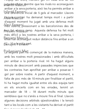
jugades d’atac mentre que les rivals no aconseguien 
Infantil Masculí
arribar a la seva porteria; això les ha permès arribar a 
Infantil Femení
una diferència inicial de 5 gols al marcador. Llavors 
l’equip contrari ha demanat temps mort i a partir 
Aleví Masculí
d’aquest moment ha jugat amb una defensa molt 
Aleví Femení
més oberta, pressionant a les barcelonines des de 
ben bé el mig camp. Aquesta defensa ha fet molt 
Prealeví Masculí
més difícil a les nostres arribar a la seva porteria, i 
Benjamí Masculí
elles han aconseguit reduir distància fins arribar a un 
12 – 10 a la mitja part.
Benajmí Femení
Prebenjamí Mixt
La segona part ha començat de la mateixa manera, 
amb les nostres molt pressionades i amb dificultats 
per arribar a la porteria rival. Hi ha hagut alguns 
minuts de desconcert amb passades imprecises que 
les contraries han aprofitat per arribar a posar-se 1 
gol per sobre nostre. A partir d’aquest moment, a 
falta de poc més de 10 minuts per finalitzar el partit, 
hi ha hagut molta igualtat entre els dos equips tant 
en els encerts com en les errades, tenint un 
marcador de 18 – 18 durant molts minuts que 
semblava que no s’anés a moure fins al final. Llavors 
algunes decisions arbitrals qüestionables i la tensió 
tant a les locals com a les visitants ha derivat el partit 