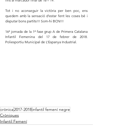
fins al marcador final de 18 – 19.
Tot i no aconseguir la victòria per ben poc, ens 
quedem amb la sensació d’estar fent les coses bé i 
disputar bons partits!!! Som-hi BCN!!!
16ª jornada de la 1ª fase grup A de Primera Catalana 
Infantil Femenina del 17 de febrer de 2018. 
Poliesportiu Municipal de L’Espanya Industrial.
crònica
2017-2018
infantil femení negre
Cròniques
Infantil Femení