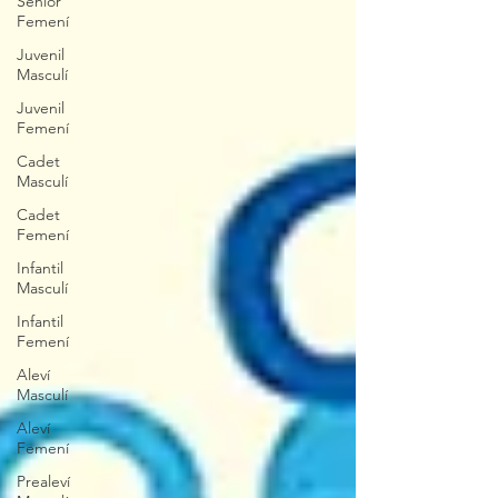
Sènior
Femení
Juvenil
Masculí
Juvenil
Femení
Cadet
Masculí
Cadet
Femení
Infantil
Masculí
Infantil
Femení
Aleví
Masculí
Aleví
Femení
Prealeví