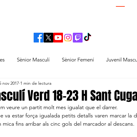
TEMPORADA
NOTÍCIES I PROJECTES
BOTIGA
es
Sènior Masculí
Sènior Femení
Juvenil Mascu
5 nov 2017
1 min de lectura
ení
Infantil Masculí
Infantil Femení
Aleví Mascu
asculí Verd 18-23 H Sant Cuga
 veure un partit molt mes igualat que el darrer.
Masculí
Benajmí Femení
Prebenjamí Mixt
e va estar força igualada petits detalls varen marcar la d
 mica fins arribar als cinc gols del marcador al descans.