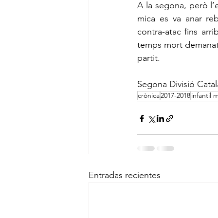
A la segona, però l’e
mica es va anar reb
contra-atac fins arr
temps mort demanat pe
partit.
Segona Divisió Cata
crònica
2017-2018
infantil 
Entradas recientes