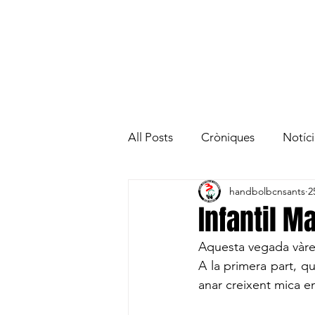
HOME
EL CLUB
All Posts
Cròniques
Notíci
handbolbcnsants
2
Cadet Masculí
Cadet Fem
Infantil M
Aquesta vegada vàrem
Prealeví Masculí
Benjamí 
A la primera part, qu
anar creixent mica en