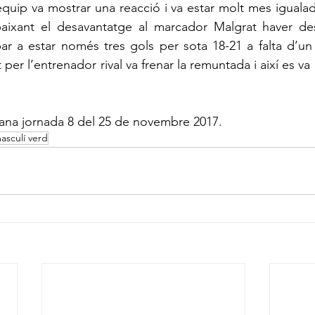
quip va mostrar una reacció i va estar molt mes igualada
aixant el desavantatge al marcador Malgrat haver desa
ibar a estar només tres gols per sota 18-21 a falta d’un
r l’entrenador rival va frenar la remuntada i així es va arr
lana jornada 8 del 25 de novembre 2017.
masculí verd