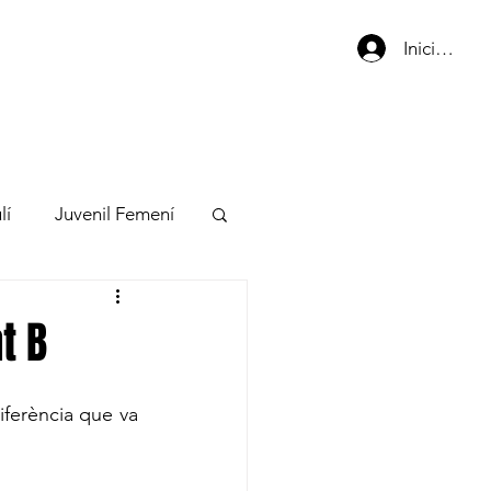
Iniciar sess
SERVEIS
CONTACTE
lí
Juvenil Femení
lí
Aleví Femení
t B
iferència que va 