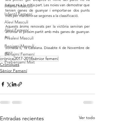
baixar, ni a la mitja part. Les noies van demostrar que 
Infantil Masculí
tenien ganes de guanyar i emportar-se dos punts 
Infantil Femení
més per mantenir-se segones a la classificació.
Aleví Masculí
Aquests ànims renovats per la victòria serviran per 
Aleví Femení
afrontar el pròxim partit amb més ganes de guanyar-
lo!
Prealeví Masculí
Benjamí Masculí
Jornada 5, 1a Catalana. Dissabte 4 de Novembre de 
2017
Benajmí Femení
crònica
2017-2018
sènior femení
Prebenjamí Mixt
Cròniques
Sènior Femení
Ver todo
Entradas recientes