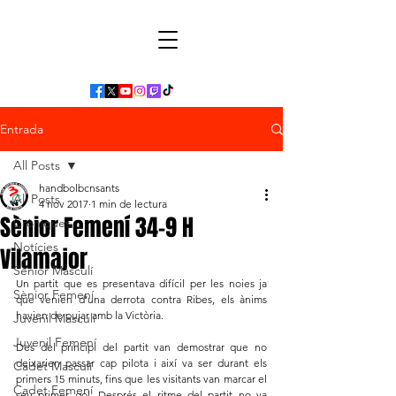
Entrada
All Posts
handbolbcnsants
All Posts
4 nov 2017
1 min de lectura
Sènior Femení 34-9 H
Cròniques
Notícies
Vilamajor
Sènior Masculí
Un partit que es presentava difícil per les noies ja 
Sènior Femení
que venien d’una derrota contra Ribes, els ànims 
havien de pujar amb la Victòria.
Juvenil Masculí
Juvenil Femení
Des del principi del partit van demostrar que no 
deixarien passar cap pilota i així va ser durant els 
Cadet Masculí
primers 15 minuts, fins que les visitants van marcar el 
Cadet Femení
seu primer gol. Després el ritme del partit no va 