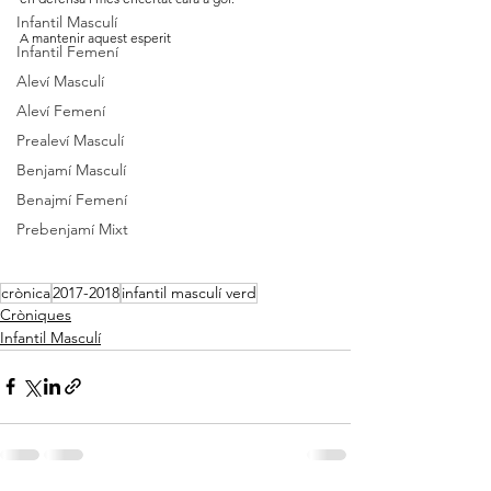
Infantil Masculí
A mantenir aquest esperit
Infantil Femení
Aleví Masculí
Aleví Femení
Prealeví Masculí
Benjamí Masculí
Benajmí Femení
Prebenjamí Mixt
crònica
2017-2018
infantil masculí verd
Cròniques
Infantil Masculí