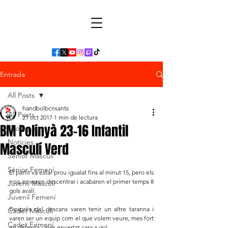
Entrada
All Posts
handbolbcnsants
All Posts
21 oct 2017
1 min de lectura
BM Polinyà 23-16 Infantil
Cròniques
Notícies
Masculí Verd
Sènior Masculí
Sènior Femení
El partit va estar prou igualat fins al minut 15, pero els 
nois es varen descentrar i acabaren el primer temps 8 
Juvenil Masculí
gols avall.
Juvenil Femení
Després del descans varen tenir un altre taranna i 
Cadet Masculí
varen ser un equip com el que volem veure, mes fort 
Cadet Femení
en defensa i mes encertat cara a gol.