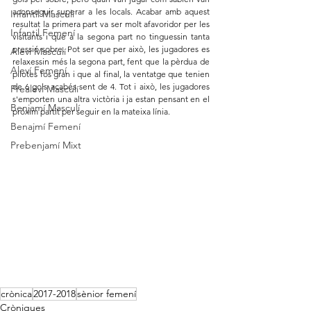
aconseguir superar a les locals. Acabar amb aquest 
Infantil Masculí
resultat la primera part va ser molt afavoridor per les 
Infantil Femení
visitants i que a la segona part no tinguessin tanta 
pressió sobre. Pot ser que per això, les jugadores es 
Aleví Masculí
relaxessin més la segona part, fent que la pèrdua de 
Aleví Femení
pilotes fos gran i que al final, la ventatge que tenien 
de 6 gols acabés sent de 4. Tot i això, les jugadores 
Prealeví Masculí
s'emporten una altra victòria i ja estan pensant en el 
Benjamí Masculí
pròxim partit per seguir en la mateixa línia.
Benajmí Femení
Prebenjamí Mixt
crònica
2017-2018
sènior femení
Cròniques