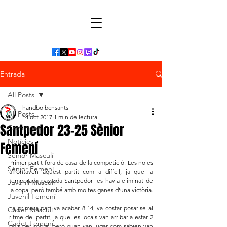
Entrada
All Posts
handbolbcnsants
All Posts
14 oct 2017
1 min de lectura
Santpedor 23-25 Sènior
Cròniques
Notícies
Femení
Sènior Masculí
Primer partit fora de casa de la competició. Les noies 
Sènior Femení
afrontaven aquest partit com a difícil, ja que la 
temporada passada Santpedor les havia eliminat de 
Juvenil Masculí
la copa, però també amb moltes ganes d'una victòria.
Juvenil Femení
La primera part va acabar 8-14, va costar posar-se al 
Cadet Masculí
ritme del partit, ja que les locals van arribar a estar 2 
Cadet Femení
gols per sobre, però quan van jugar com sabien van 